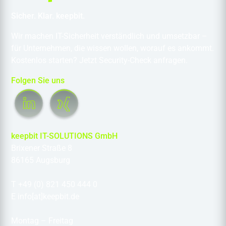
Sicher. Klar. keepbit.
Wir machen IT-Sicherheit verständlich und umsetzbar –
für Unternehmen, die wissen wollen, worauf es ankommt.
Kostenlos starten? Jetzt Security-Check anfragen.
Folgen Sie uns
keepbit IT-SOLUTIONS GmbH
Brixener Straße 8
86165 Augsburg
T +49 (0) 821 450 444 0
E info[at]keepbit.de
Montag – Freitag