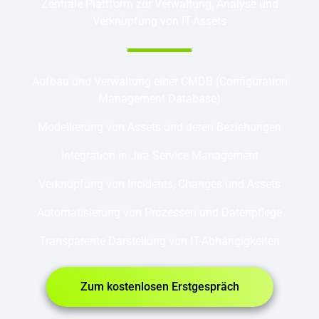
Zentrale Plattform zur Verwaltung, Analyse und
Verknüpfung von IT-Assets
Aufbau und Verwaltung einer CMDB (Configuration
Management Database)
Modellierung von Assets und deren Beziehungen
Integration in Jira Service Management
Verknüpfung von Incidents, Changes und Assets
Automatisierung von Prozessen und Datenpflege
Transparente Darstellung von IT-Abhängigkeiten
Zum kostenlosen Erstgespräch