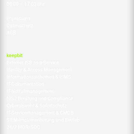
08:00 – 17:00 Uhr
Impressum
Datenschutz
AGB
keepbit
Externer ISB as-a-Service
Identity & Access Management
Informationssicherheit & ISMS
IT-Dokumentation
IT-Notfallmanagement
NIS2 Beratung und Compliance
Cyberabwehr & Sofortschutz
IT-Servicemanagement & CMDB
SIEM-Implementierung und Betrieb
24/7 MDR/SOC