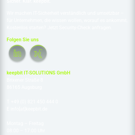
Sicher. Klar. keepbit.
Wir machen IT-Sicherheit verständlich und umsetzbar –
für Unternehmen, die wissen wollen, worauf es ankommt.
Kostenlos starten? Jetzt Security-Check anfragen.
Folgen Sie uns
keepbit IT-SOLUTIONS GmbH
Brixener Straße 8
86165 Augsburg
T +49 (0) 821 450 444 0
E info[at]keepbit.de
Montag – Freitag
08:00 – 17:00 Uhr