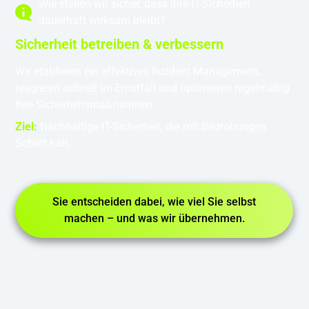
Wie stellen wir sicher, dass Ihre IT-Sicherheit
dauerhaft wirksam bleibt?
Sicherheit betreiben & verbessern
Wir etablieren ein effektives Incident Management,
reagieren schnell im Ernstfall und optimieren regelmäßig
Ihre Sicherheitsmaßnahmen.
Ziel:
Nachhaltige IT-Sicherheit, die mit Bedrohungen
Schritt hält.
Sie entscheiden dabei, wie viel Sie selbst
machen – und was wir übernehmen.