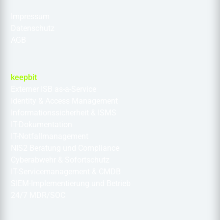
Impressum
Datenschutz
AGB
keepbit
Externer ISB as-a-Service
Identity & Access Management
Informationssicherheit & ISMS
IT-Dokumentation
IT-Notfallmanagement
NIS2 Beratung und Compliance
Cyberabwehr & Sofortschutz
IT-Servicemanagement & CMDB
SIEM-Implementierung und Betrieb
24/7 MDR/SOC