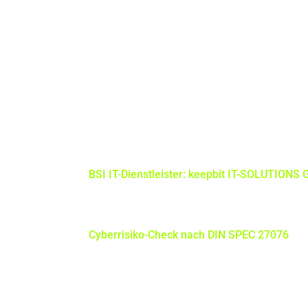
Informationssicherheit & ISMS
IT-Dokumentation
IT-Notfallmanagement
NIS2 Beratung und Compliance
Cyberabwehr & Sofortschutz
IT-Servicemanagement & CMDB
SIEM-Implementierung und Betrieb
24/7 MDR/SOC
BSI IT-Dienstleister: keepbit IT-SOLUTIONS
Zum Eintrag beim Bundesamt für Sicherheit i
(BSI)
Cyberrisiko-Check nach DIN SPEC 27076