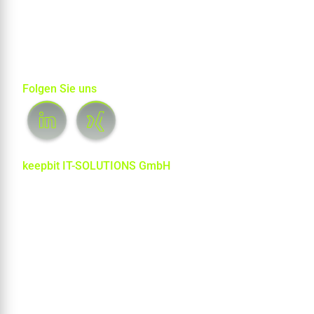
Wir machen IT-Sicherheit verständlich und umsetzbar – für
Unternehmen, die wissen wollen, worauf es ankommt.
Kostenlos starten? Jetzt Security-Check anfragen.
Folgen Sie uns
keepbit IT-SOLUTIONS GmbH
Brixener Straße 8
86165 Augsburg
T +49 (0) 821 450 444 0
E info[at]keepbit.de
Montag – Freitag
08:00 – 17:00 Uhr