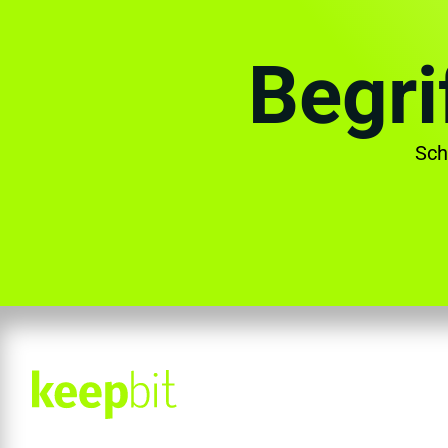
Begri
Sch
Sicher. Klar. keepbit.