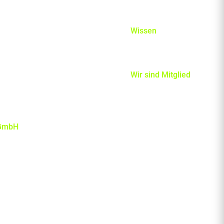
Karriere
Wissen
bitBlog
IT-Lexikon
Wir sind Mitglied
 GmbH
n der Informationstechnik