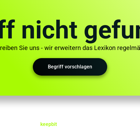
ff nicht gef
reiben Sie uns - wir erweitern das Lexikon regelmä
Begriff vorschlagen
keepbit
Externer ISB as-a-Service
Identity & Access Management