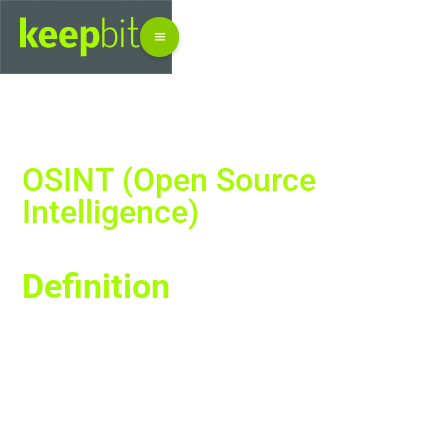
OSINT (Open Source
Intelligence)
Definition
OSINT steht für „Open Source Intelligence" – die
systematische Beschaffung, Auswertung und
Verknüpfung von Informationen aus frei zugänglichen
Quellen. Dazu zählen Websites, soziale Netzwerke, Foren,
Stellenanzeigen, öffentliche Register, Domain- und DNS-
Daten, geleakte Datensätze sowie technische