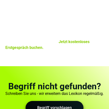
keepbit setzt OSINT als Teil von Threat Intelligence und
Bedrohungsanalyse ein – etwa im Vorfeld eines IT-
Sicherheitschecks, einer Schwachstellenanalyse oder im
laufenden SOC-Betrieb. Ziel ist es, Ihre digitale
Angriffsfläche aus Angreiferperspektive zu bewerten und
Risiken zu schließen, bevor sie zum Einfallstor werden.
Sie möchten wissen, was Angreifer über Ihr
Unternehmen finden können?
Jetzt kostenloses
Erstgespräch buchen.
Begriff nicht gefunden?
Schreiben Sie uns - wir erweitern das Lexikon regelmäßig.
Begriff vorschlagen