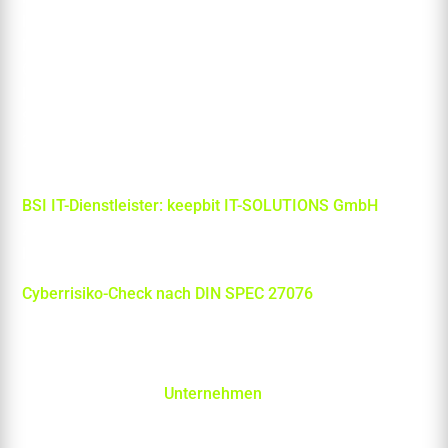
IT-Notfallmanagement
NIS2 Beratung und Compliance
Cyberabwehr & Sofortschutz
IT-Servicemanagement & CMDB
SIEM-Implementierung und Betrieb
24/7 MDR/SOC
BSI IT-Dienstleister: keepbit IT-SOLUTIONS GmbH
Zum Eintrag beim Bundesamt für Sicherheit in der
Informationstechnik (BSI)
Cyberrisiko-Check nach DIN SPEC 27076
Unternehmen
Über uns
Kontakt