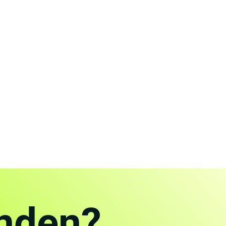
unden?