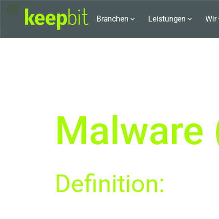
Karriere bei keepbit
Branchen
Leistungen
Wir
Malware 
Definition:
Malware (kurz für „malicious software“) ist e