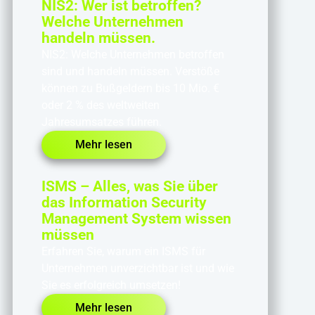
NIS2: Wer ist betroffen?
Welche Unternehmen
handeln müssen.
NIS2: Welche Unternehmen betroffen
sind und handeln müssen. Verstöße
können zu Bußgeldern bis 10 Mio. €
oder 2 % des weltweiten
Jahresumsatzes führen.
Mehr lesen
ISMS – Alles, was Sie über
das Information Security
Management System wissen
müssen
Erfahren Sie, warum ein ISMS für
Unternehmen unverzichtbar ist und wie
Sie es erfolgreich umsetzen!
Mehr lesen