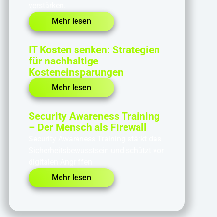
verstärken.
Mehr lesen
IT Kosten senken: Strategien
für nachhaltige
Kosteneinsparungen
Mehr lesen
Security Awareness Training
– Der Mensch als Firewall
Security Awareness Training stärkt das
Sicherheitsbewusstsein und schützt vor
digitalen Angriffen.
Mehr lesen